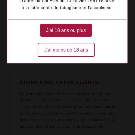
d'après la Loi Évin du 10 janvier 1991 relative
à la lutte contre le tabagisme et l'alcoolisme.
J'ai 18 ans ou plus
J'ai moins de 18 ans
Nos vignes sont en fleurs,
et on a pensé aux mamans.
CHERS AMIS, CHERS CLIENTS,
Le printemps s'est bel et bien installé sur la région
bordelaise. En ce moment, nos vignes poussent à
toute vitesse, elles atteignent pour une grande partie
le fil du haut. La floraison arrive à grands pas sur nos
parcelles, et nos petites grappes ont commencé à se
montrer. De bon augure pour le millésime 2026!