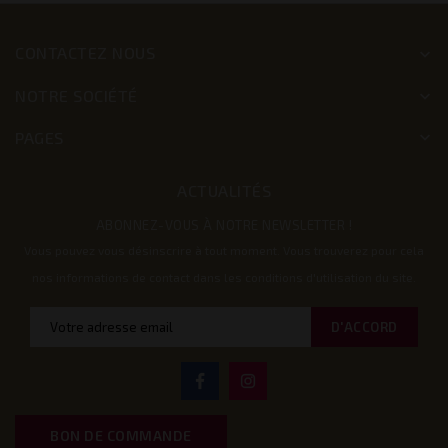
CONTACTEZ NOUS
keyboard_arrow_down
NOTRE SOCIÉTÉ
keyboard_arrow_down
PAGES
keyboard_arrow_down
ACTUALITÉS
ABONNEZ-VOUS À NOTRE NEWSLETTER !
Vous pouvez vous désinscrire à tout moment. Vous trouverez pour cela
nos informations de contact dans les conditions d'utilisation du site.
BON DE COMMANDE