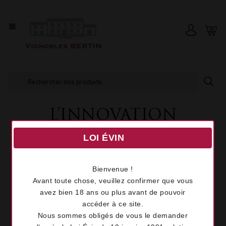
view_headline
L'INNOVATION
LOI ÉVIN
« Ce n’est pas parce qu’on respecte les traditions qu’on
ne sait pas se moderniser chez Bertin. »
dit avec
Bienvenue !
humour
Yvette Bertin
, plus de 50 millésimes réalisés à
Avant toute chose, veuillez confirmer que vous
son actif !
avez bien 18 ans ou plus avant de pouvoir
accéder à ce site.
En effet, afin d’avoir un regard extérieur et dans le but
Nous sommes obligés de vous le demander