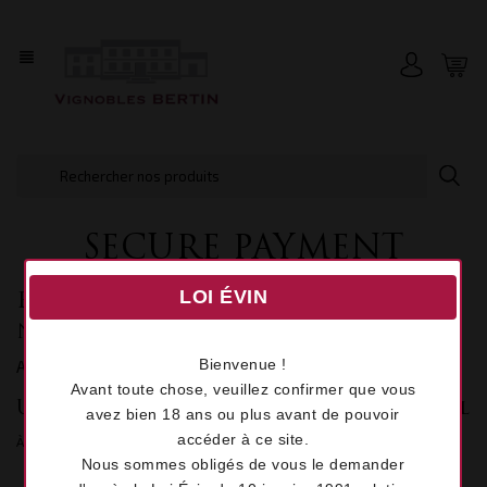
view_headline
SECURE PAYMENT
LOI ÉVIN
Paiement sécurisé
Notre paiement sécurisé
Bienvenue !
Avec SSL
Avant toute chose, veuillez confirmer que vous
Utilisation de Visa/Mastercard/Paypal
avez bien 18 ans ou plus avant de pouvoir
accéder à ce site.
À propos de ce service
Nous sommes obligés de vous le demander