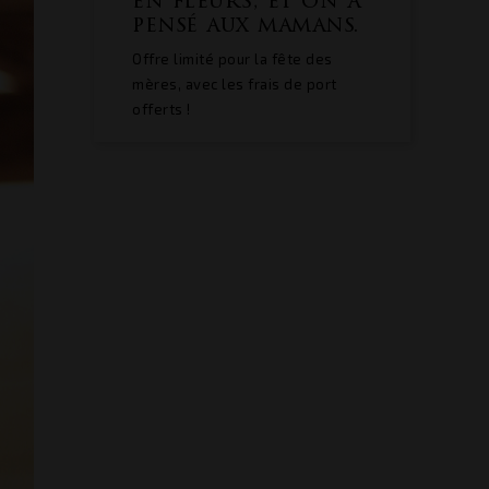
s, et on a
x mamans.
Quels plats
déguster à Noël
r la fête des
avec les vins des
frais de port
Vignobles Bertin
Previous
?
RE
Découvrez les accords mets et
vins des Vignobles Bertin pour
votre repas de Noël. Du...
READ MORE