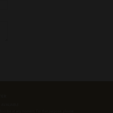
TER
 AVALIABLE
bscribe at any moment. For that purpose, please