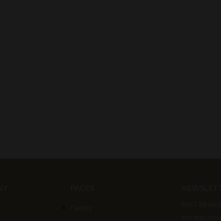
NY
PAGES
NEWSLET
BEST BRAND
Family
You may unsu