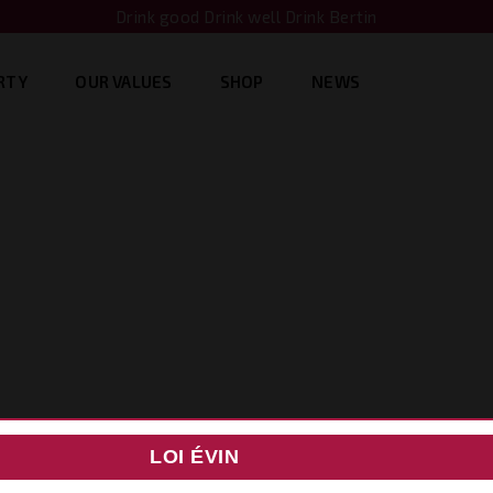
Drink good Drink well Drink Bertin
RTY
OUR VALUES
SHOP
NEWS
LOI ÉVIN