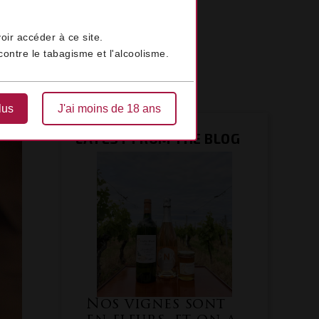
oir accéder à ce site.
ontre le tabagisme et l'alcoolisme.
lus
J'ai moins de 18 ans
LATEST FROM THE BLOG
nes sont