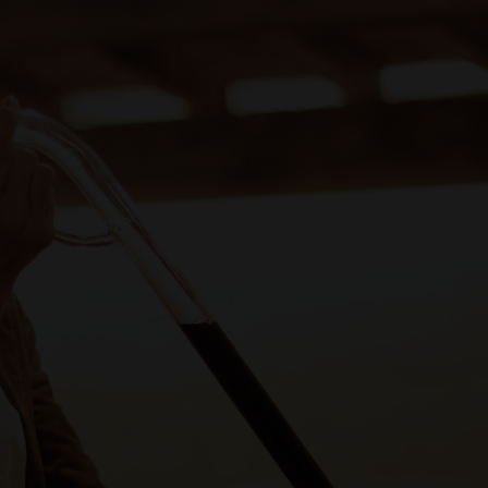
en fleur
pensé au
Offre limité pou
mères, avec les 
offerts !
READ MO